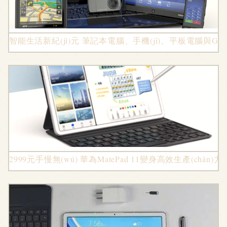
智能生活新紀(jì)元 筆記本電腦、手機(jī)、平板電腦與GPS平
2999元手慢無(wú) 華為MatePad 11變身高效生產(chǎn)