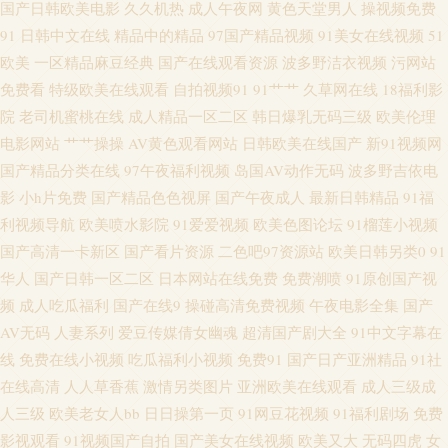
国产日韩欧美电影
久久机热
成人午夜网
黄色天堂男人
操视频免费
工 91五月天色色网 加勒比东京热AV 91vv在线 免费观看亚洲日逼视频 五月天
91
日韩中文在线
精品中的精品
97国产精品视频
91美女在线视频
51
欧美
一区精品麻豆经典
国产在线观看资源
波多野洁衣视频
污网站
另类小说 人人肏屄网 精品久久超碰 丝袜A片午夜www丝袜 东京热男人天堂
免费看
特级欧美在线观看
自拍视频91
91艹艹
久草网在线
18福利影
亚洲成AV人片 91色色 日韩日逼毛片 天堂社区大香蕉 日韩激情网 97色色综合
院
老司机蜜桃在线
成人精品一区二区
韩日爆乳无码三级
欧美伦理
电影网站
艹艹操操
AV黄色观看网站
日韩欧美在线国产
新91视频网
网 久久97精品 国产同事高潮视频 欧美一级特黄大片免色 国产视频久久探花
国产精品分类在线
97午夜福利视频
岛国AV动作无码
波多野吉依电
影
小h片免费
国产精品色色视屏
国产午夜成人
最新日韩精品
91福
成人免费三级在线 苍井空所有A片 成人超碰网 成人在线观看免费吃瓜视频
利视频导航
欧美喷水影院
91爱爱视频
欧美色图论坛
91榴莲小视频
国产高清一卡新区
国产看片资源
二色吧97资源站
欧美日韩另类0
91
国内影视 国产精品自产拍高潮在线播放 美女一区 国产精品熟女一区二区不
华人
国产日韩一区二区
日本网站在线免费
免费潮喷
91原创国产视
频
成人吃瓜福利
国产在线9
操碰高清免费视频
午夜电影全集
国产
卡 久久深夜福利影院 AV青草 国产日本精品一二 欧美内射黄网站 麻豆视频免
AV无码
人妻系列
爱豆传媒倩女幽魂
超清国产剧大全
91中文字幕在
线
免费在线小视频
吃瓜福利小视频
免费91
国产日产亚洲精品
91社
费网站 wwwww黄 免费精品99 久草精品国产系列 久久亚洲私拍 亚洲色婷婷
在线高清
人人草香蕉
激情另类图片
亚洲欧美在线观看
成人三级成
一区二区三区 www91精彩视频 九一豆花自拍社区 wwwcom国产色情 91国模
人三级
欧美老女人bb
日日操第一页
91网豆花视频
91福利剧场
免费
影视观看
91视频国产自拍
国产美女在线视频
欧美又大
无码四虎
女