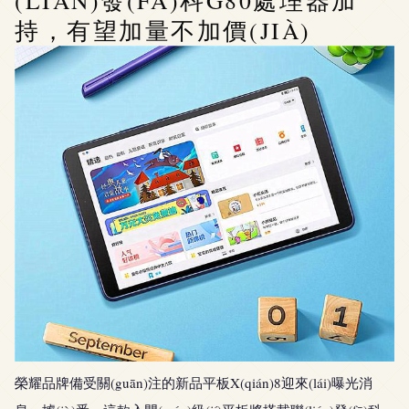
(LIÁN)發(FĀ)科G80處理器加
持，有望加量不加價(JIÀ)
榮耀品牌備受關(guān)注的新品平板X(qián)8迎來(lái)曝光消