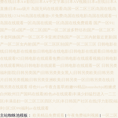
费在线|日本A∨影院|日本A∨中文字幕|日本AⅤ视频|日本a在线|日本A
直播|日本aaa级片
岛国无码在线观看|岛国一区二区三区|岛国在线|岛
国在线123456|岛国在线播放v片免费|岛国在线电影|岛国在线观看一|
岛国在线观看一区|岛国在线观一区|岛国在线免费观看
国产一区91|
国产一区a|国产一区二区|国产一区二区波多野结衣|国产一区二区不
卡老阿姨|国产一区二区不卡亚洲涩情|国产一区二区内射最近更新|国
产一区二区女内射|国产一区二区区别|国产一区二区三区
日韩电影在
线|日韩电影在线播放|日韩电影在线电影|日韩电影在线观看|日韩电影
在线观看92|日韩电影在线观看免费|日韩电影在线观看视频|日韩电影
在线观看网站|日韩电影在线观看一|日韩电影在线观看一区
日韩另类
福利影院|日韩另类国产|日韩另类美女黑人|日韩另类欧美|日韩另类
片|日韩另类视频|日韩另类亚洲欧美|日韩另类一区|日韩另类在线|日
韩另类在线观看
绯色91av午夜含羞草|粉嫩99精品hsuushebjs|粉嫰虎
白州欧州日产国码在线看|粉色ab在线观看|丰满少妇猛烈进入一二三
区|丰满岳妇一区二区三区四区六区|丰日韩国产社区在线|浮力影院|福
利1区2区99|福利av在线观看
主站蜘蛛池模板：
欧美精品免费观看
|
午夜免费福利视频
|
一区二区