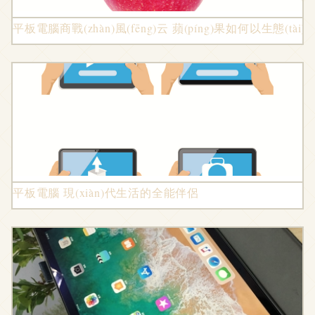
平板電腦商戰(zhàn)風(fēng)云 蘋(píng)果如何以生態(tài)
平板電腦 現(xiàn)代生活的全能伴侶