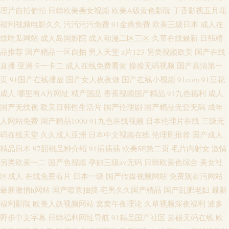
理片自拍偷拍
日韩欧美美女视频
欧美A级黄色影院
丁香影视五月花
福利视频电影久久
污污污污免费
91金典免费
欧美三级日本
成人在
线吃瓜网站
成人岛国影院
成人动漫二区三区
久草在线最新
日韩精
品推荐
国产精品一区自拍
男人天堂
a片123
另类视频欧美
国产在线
直播
亚洲卡一卡二
成人在线免费看黄
操操无码视频
国产高清第一
页
91国产在线播放
国产女人夜夜做
国产在线小视频
91com
91豆花
成人
哪里有A片网址
精产国品
香蕉视频国产精品
91九色福利
成人
国产无线视
欧美日韩性生活片
国产伦理剧
国产精品无套无码
成年
人网站免费
国产精品1000
91九色在线视频
日本伦理片在线
三级无
码在线天堂
久久成人亚洲
日本中文视频在线
伦理剧推荐
国产成人
精品日本
97甜桃品种介绍
91插插插
欧美SE第二页
毛片内射女
激情
另类欧美一二
国产色视频
孕妇三级av无码
日韩欧美色综合
美女社
区成人
在线免费看片
日本一级
国产传媒视频网站
免费观看污网站
最新激情h网站
国产喷浆抽搐
宅男久久国产精品
国产乱肥老妇
最新
福利影院
欧美人妖视频网站
窝窝午夜理论
久草视频深夜福利
波多
野步中文字幕
日韩福利网址导航
91精品国产社区
超碰无码在线
欧