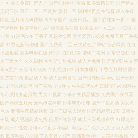
一区
成人免费国产大片
国产在线网址观看
欧美激情日韩
国产精品
无码亚洲
国产一区二区黄片
喷潮一区
福利姬足交在线看
成人午夜
网址
五月花无码视频
青青草国产
欧美日韩乱
国产屁屁第一页
91国
产视频网
性爱草逼91AV
免费欧美视频
欧美岛国一区二区
少妇喷水
18禁
51漫画APP
丁香五月花激情网
欧美爱爱tv视频
免费五月丁香视
频
97香蕉超级碰碰
国产免费看二区
三级黄色片网站
综合网黄
在线
播放观看
欧美电影在线
伦理片在哪里看
蜜桃午夜网
久草资源在
日
本三级大全
久久福利
福利所导航视频
成人片免费
国产第9页
中文字
幕bt原声
三级日韩欧美
午夜视频123
日本推理片
丁香五月网站
国产
免费看视频
极品成人色
成人黑料自拍
国产日韩欧美网站
国产无码
av
老湿A片影院
国产精品自拍偷拍
牛牛影院A片
日韩无码视频网站
都市激情变态另类
男女91视频
字幕在线精品播放
免费国产在线看
国产婷婷五月天
无码传媒导航
日本电影伦理
国产午夜高清
美女黄
色18
亚洲午夜精品视频
日本三级成人观看
国产精品第12页
日韩午
夜场
成人视频高清免费
伦理在线影视
成人三级视频在线
91理论片
欧美日韩性爱福利
av午夜探花福利
精品毛片
久久叉叉
另类人妖视
频
欧美熟妇穴视频
丁香五月V国产
日韩黄色网址
豆花福利视频
轮