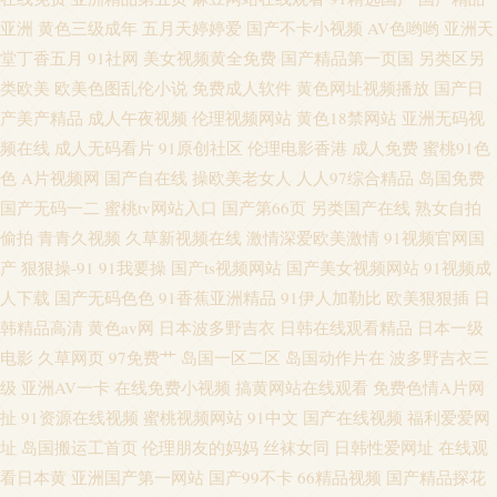
视频 操射人妖Ts 日韩无码理论电影 无码微视频 精品不卡一区 91肛交wwww
亚洲
黄色三级成年
五月天婷婷爱
国产不卡小视频
AV色哟哟
亚洲天
堂丁香五月
91社网
美女视频黄全免费
国产精品第一页国
另类区另
国产黄片自拍 97资源站人妻 www好屌看com 成人美女黄网 久久伊人婷婷性
类欧美
欧美色图乱伦小说
免费成人软件
黄色网址视频播放
国产日
产美产精品
成人午夜视频
伦理视频网站
黄色18禁网站
亚洲无码视
爱 伊人性爱久久
频在线
成人无码看片
91原创社区
伦理电影香港
成人免费
蜜桃91色
色
A片视频网
国产自在线
操欧美老女人
人人97综合精品
岛国免费
国产无码一二
蜜桃tv网站入口
国产第66页
另类国产在线
熟女自拍
偷拍
青青久视频
久草新视频在线
激情深爱欧美激情
91视频官网国
产
狠狠操-91
91我要操
国产ts视频网站
国产美女视频网站
91视频成
人下载
国产无码色色
91香蕉亚洲精品
91伊人加勒比
欧美狠狠插
日
韩精品高清
黄色av网
日本波多野吉衣
日韩在线观看精品
日本一级
电影
久草网页
97免费艹
岛国一区二区
岛国动作片在
波多野吉衣三
级
亚洲AV一卡
在线免费小视频
搞黄网站在线观看
免费色情A片网
扯
91资源在线视频
蜜桃视频网站
91中文
国产在线视频
福利爱爱网
址
岛国搬运工首页
伦理朋友的妈妈
丝袜女同
日韩性爱网址
在线观
看日本黄
亚洲国产第一网站
国产99不卡
66精品视频
国产精品探花