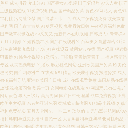
色网
成人抖音
爰上碰91
国产美女91视频
国产情侣片
97人人看
国产
三级视频在线
91免费视频精品
国产精品另类
黄色AV网站人
黄色91
福利社
污网址18禁
国产高清不卡二区
成人午夜视频免费
欧美激情
福利网
国产青青青草
91草逼视频
免费看片日韩
午夜视频福利免费
国产嫩草视频在线
69叉叉叉
最新日本在线视频
日韩成人a
青青操91
五月天婷婷
91短视频在线
国产在线观看的
白丝美女自慰网站
91福
利免费视频
加勒比91AV
91在线观看
黄网站av在线
国产视频
狠狠擼
狠狠擼
91桃色小视频
91激情
91干啪啪
青青操青青干
主播诱惑无码
专区
欧美视频电影
91播放
麻豆桃色网站
亚洲欧美国产另类
欧美伦
理另类
国产刺激对白
在线观看91精品
欧美成年视频
操碰操揉
成人
微拍福利导航
亚洲欧美国产日韩
成年在线观看免费
岛国精品在线播
放
狠狠撸第四色
欧美一页
女同电影在线观看
91网国产尤物在
毛片
网站黄色
狼人三级片
高清男同
国产日韩伦理淫
成年免费视频
亚洲
欧美中文视频
东京热亚洲色图
蜜桃成人超碰网
91精品小视频
久草
福利免费视影
五月天堂网
91一区二区
玖玖偷拍|无码窝导航网|AVAV
福利导航|导航美女福利|自拍十区|大香蕉福利导航|黑料老司机精品|
欧美色图色99|日韩内射影视|91黄色废料
日韩三级AV下载|日韩三级