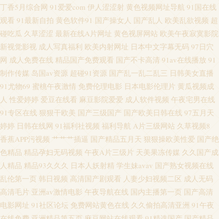
丁香5月综合网
91爱爱com
伊人涩涩射
黄色视频网址导航
91国在线
好屌色98 传媒精品 91少妇高潮呻吟无码精品 老司机永久福 美女国产求操视
观看
91最新自拍
黄色软件91
国产操女人
国产乱人
欧美乱欲视频
超
碰吃瓜
久草涩涩
最新在线A片网址
黄色视屏网站
欧美午夜寂寞影院
频亚洲精品 传媒福利影院 97在线视频按摩 福利姬在线h 91综合网 精品一区
新视觉影视
成人写真福利
欧美内射网址
日本中文字幕无码
97日穴
一区二区 三级黄色网站 人妖伪娘 俺去也五月天网址 日韩亚洲综合AV 青青草
网
成人免费在线
精品国产免费观看
国产不卡高清
91av在线播放
91
制作传媒
岛国av资源
超碰91资源
国产乱一乱二乱三
日韩美女直播
欧美第一页 国产精品久久春嫩 成人视频在线网址 99久久99无码 九一电影成
91尤物69
蜜桃午夜激情
免费伦理电影
日本电影伦理片
黄瓜视频成
人
性爱婷婷
爱豆在线看
麻豆影院爱爱
成人软件视频
午夜宅男在线
人 午夜男人av影院 少妇野外自拍 日韩无码地址 91精品54 国产同事高潮视频
91专区在线
狠狠干欧美
国产三级国产
国产欧美日韩在线
97五月天
婷婷
日韩在线网
91福利社视频
福利导航
A片三级网站
久草视频8
国产在线丝袜变态 国产精品一国产精品 成人1区 人妻少妇无码精品 wwwav
香蕉APP污视频
艹艹艹插逼
国产精品五月天
狠狠操欧美性爱
国产绝
色精品
精品孕妇无码视频
午夜A片三级片
天美果冻传媒
久久国产成
狼人 午夜无码免费 91天堂午夜 五月婷亚洲精品AV天堂 免费版91网页 日本阿
人精品
精品93久久久
日本人妖射精
学生妹avav
国产熟女视频在线
乱伦第一页
韩日视频
高清国产剧观看
人妻少妇视频二区
成人无码
v免费高清观看 加勒比91在线 国产精品1区2区 囯产精品久久 伊人福利无码
高清毛片
亚洲av激情电影
午夜导航在线
国内主播第一页
国产高清
免费黄色网址无码 草榴色导航 精品日本色网 内射无码高清 国模91 婷婷色九
电影网址
91社区论坛
免费网站黄色在线
久久偷拍高清亚洲
91午夜
在线免费
亚洲精品第五页
麻豆网站在线观看
91精选国产
国产精品