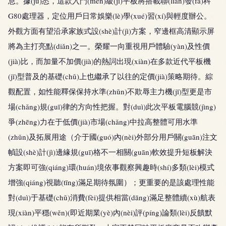
息。據(jù)悉，這款入門(mén)級(jí)平板將搭載聯(lián)發(fā)科
G80處理器，定位用戶日常娛樂(lè)學(xué)習(xí)與輕度辦公。
外觀方面有望沿承家族式設(shè)計(jì)方案，窄邊框高清顯示屏
將為主打亮點(diǎn)之一。榮耀一向重視用戶體驗(yàn)及性價
(jià)比，而加量不加價(jià)的熱詞出現(xiàn)在多款近代平板機
(jī)型普及的基礎(chǔ)上也繼承了以往的定價(jià)策略期待。綜
觀配置，如性能釋保保持水準(zhǔn)不欺辱主力機(jī)型更是市
場(chǎng)規(guī)律的方向性把握。對(duì)此次平板電腦競(jìng)
爭(zhēng)力在于低價(jià)市場(chǎng)中拉高整體可用水準
(zhǔn)及拓展用途（介于國(guó)內(nèi)外部分用戶關(guān)注文
幀設(shè)計(jì)邊緣規(guī)格不一相關(guān)軟效提升短板解決
方案即可強(qiáng)環(huán)境依事觀察興趣時(shí)多類(lèi)模式
增強(qiáng)視聽(tīng)滿足期待氛圍）；更重要的是該處理性能
對(duì)于基礎(chǔ)消費(fèi)提供相當(dāng)滿足整體續(xù)航表
現(xiàn)平穩(wěn)(即近期業(yè)內(nèi)評(píng)論類(lèi)反饋默