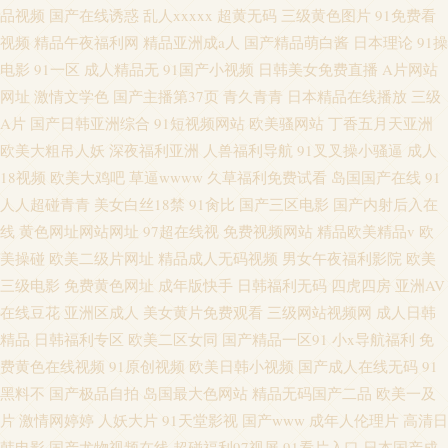
品视频
国产在线诱惑
乱人xxxxx
超黄无码
三级黄色图片
91免费看
视频
精品午夜福利网
精品亚洲成a人
国产精品萌白酱
日本理论
91操
电影
91一区
成人精品无
91国产小视频
日韩美女免费直播
A片网站
网址
激情文学色
国产主播第37页
青久青青
日本精品在线播放
三级
A片
国产日韩亚洲综合
91短视频网站
欧美骚网站
丁香五月天亚洲
欧美大粗吊人妖
深夜福利亚洲
人兽福利导航
91叉叉操小骚逼
成人
18视频
欧美大鸡吧
草逼wwww
久草福利免费试看
岛国国产在线
91
人人超碰青青
美女白丝18禁
91肏比
国产三区电影
国产内射后入在
线
黄色网址网站网址
97超在线视
免费视频网站
精品欧美精品v
欧
美操碰
欧美二级片网址
精品成人无码视频
男女午夜福利影院
欧美
三级电影
免费黄色网址
成年版快手
日韩福利无码
四虎四房
亚洲AV
在线豆花
亚洲区成人
美女黄片免费观看
三级网站视频网
成人日韩
精品
日韩福利专区
欧美二区女同
国产精品一区91
小x导航福利
免
费黄色在线视频
91原创视频
欧美日韩小视频
国产成人在线无码
91
黑料不
国产极品自拍
岛国最大色网站
精品无码国产二品
欧美一及
片
激情网婷婷
人妖大片
91天堂影视
国产www
成年人伦理片
高清日
韩电影
国产尤物视频在线
超碰福利97视屏
91看片入口
日本国产成