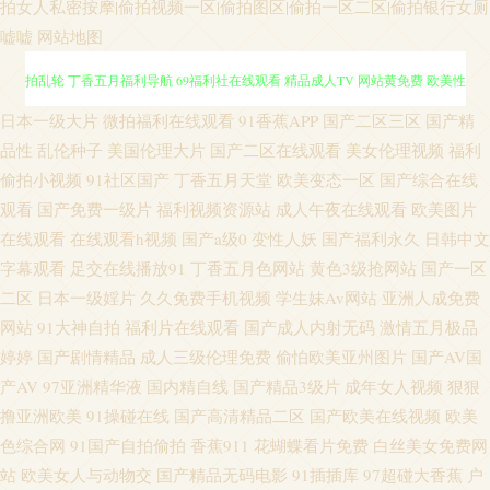
拍女人私密按摩|偷拍视频一区|偷拍图区|偷拍一区二区|偷拍银行女厕
嘘嘘
网站地图
福利姬91 欧美精品91爱爱 抖阴蜜桃 日本天堂阿v 东京热蜜桃 tv 国产精品自
日本一级大片
微拍福利在线观看
91香蕉APP
国产二区三区
国产精
品性
乱伦种子
美国伦理大片
国产二区在线观看
美女伦理视频
福利
拍乱轮 丁香五月福利导航 69福利社在线观看 精品成人TV 网站黄免费 欧美性
偷拍小视频
91社区国产
丁香五月天堂
欧美变态一区
国产综合在线
观看
国产免费一级片
福利视频资源站
成人午夜在线观看
欧美图片
交网站 九一一二国产 一本道九九道 日本A片免费视频 91精品豆花 日本中出a
在线观看
在线观看h视频
国产a级0
变性人妖
国产福利永久
日韩中文
字幕观看
足交在线播放91
丁香五月色网站
黄色3级抢网站
国产一区
片 日韩不卡一区 色五月最新地址 伊人黄色在线播放 亚洲永久免费精品 精品
二区
日本一级婬片
久久免费手机视频
学生妹Av网站
亚洲人成免费
网站
91大神自拍
福利片在线观看
国产成人内射无码
激情五月极品
国产一卡二卡在线看 国内久草123区 AAA淫网 日韩欧美h高清 东京热三级 美
婷婷
国产剧情精品
成人三级伦理免费
偷怕欧美亚州图片
国产AV国
产AV
97亚洲精华液
国内精自线
国产精品3级片
成年女人视频
狠狠
国色福利导航 黑暗圣经第三章迅雷在线播放 蜜臀av八区 撸啊撸av资源 久久
撸亚洲欧美
91操碰在线
国产高清精品二区
国产欧美在线视频
欧美
日韩淫秽视频 九九国产精品 精品交配抽插 91国产伦理在线 女同作品番号 久
色综合网
91国产自拍偷拍
香蕉911
花蝴蝶看片免费
白丝美女免费网
站
欧美女人与动物交
国产精品无码电影
91插插库
97超碰大香蕉
户