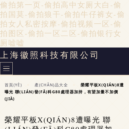
偷拍第一页-偷拍高中女厕大白-偷
拍国莫-偷拍狼干-偷拍牛仔裤女-偷
拍女人私密按摩-偷拍视频一区-偷
拍图区-偷拍一区二区-偷拍银行女
厕嘘嘘
上海徽照科技有限公司
首頁(YÈ)
>
產(CHǍN)品大全
>
榮耀平板X(QIÁN)8遭
曝光 聯(LIÁN)發(FĀ)科G80處理器加持，有望加量不加價
(JIÀ)
榮耀平板X(QIÁN)8遭曝光 聯