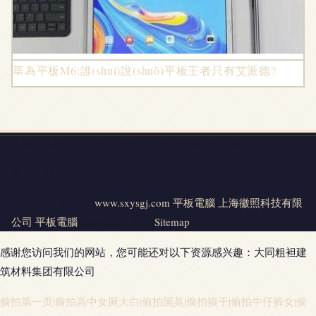
華為平板M6:誰(shuí)說(shuō)平板王者只有艾派德?
地址：上海市嘉定區(qū)滬宜公路5358號(hào)2層J
電話：1771743**
Copyright © 2026
www.sxysgj.com
平板電腦
上海徽照科技有限
公司
平板電腦
版權(quán)所有
Sitemap
感谢您访问我们的网站，您可能还对以下资源感兴趣：大同粗袒建
筑材料集团有限公司
偷拍第一页|偷拍高中女厕大白|偷拍国莫|偷拍狼干|偷拍牛仔裤女|偷