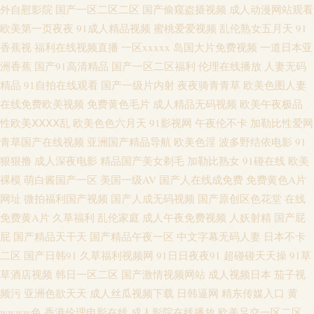
久激情成人网 福利电影91久久 国产精品9991 福利影院啪啪啪 韩日2区 亚洲
外自慰影院
国产一区二区二区
国产偷窥盗摄视频
成人动漫网站观看
欧美第一页夜夜
91成人精品视频
蜜桃爱爱视频
乱伦熟女五月天
91
无码11p 人妖自慰排精汇编 天天草草天天色色 蜜桃视频啊啊啊 火影忍者片子
香蕉视
福利在线视频直播
一区xxxxx
岛国大片免费视频
一道日本亚
洲香蕉
国产91高清精品
国产一区二区福利
伦理在线播放
人妻无码
大全集高清 欧美浮力影院一级片 国产欧美性爱一区二区三区 久久色先锋中
精品
91自拍在线观看
国产一级片内射
夜夜骑青青草
欧美色图人妻
在线免费欧美视频
免费黄色毛片
成人精品无码视频
欧美午夜极品
文 91日韩精品 国产家庭乱奸 AV成人免费在线观看 东京热免费黄色网址 GAv
性欧美ⅩⅩⅩⅩ乱
欧美色色六月天
91影视网
午夜伦不卡
加勒比性爱网
青草国产在线视频
亚洲国产精品导航
欧美色淫
波多野结依电影
91
成人网不用播放器 91视频熟女 国产高清刺激 午夜伦理影院 日韩乱伦一区 九
狠狠撸
成人深夜电影
精品国产美女剃毛
加勒比熟女
91碰在线
欧美
裸模
萌白酱国产一区
美国一级AV
国产人在线成免费
免费黄色A片
1传煤免费 亚洲成人WWW 婷婷色色五月天 免费观看91 亚洲重口味91V 自拍
网址
微拍福利国产视频
国产人成无码视频
国产原创区色花堂
在线
国内 日韩男女性交大片 国产熟女露脸 内射女生网站 国产伊人性交 激情俺去
免费黄A片
久草福利
乱伦家庭
成人午夜免费视频
人妖射精
国产屁
屁
国产精品天干天
国产精品午夜一区
中文字幕无码人妻
日本不卡
也 天美3级片 色综合网 国产91九九 午夜成人小视频 AV伦理福利篇 三级网站
二区
国产日韩91
久草福利视频网
91日日夜夜91
超碰碰天天操
91草
草酒店视频
韩日一区二区
国产激情视频网站
成人视频日本
茄子视
在线播放 操碰五月天 影音先锋三级区 草草福利视频导航 在线黄色AV网站 伊
频污
亚洲色欲天天
成人丝瓜视频下载
日韩逼网
精东传媒入口
黄
wwww色
香港伦理电影在线
成人影院在线播放
欧美足交一区二区