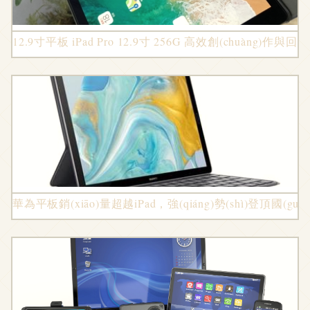
12.9寸平板 iPad Pro 12.9寸 256G 高效創(chuàng)作與
華為平板銷(xiāo)量超越iPad，強(qiáng)勢(shì)登頂國(guó