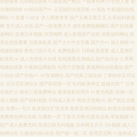
热狠狠草
日韩精品观看
91最新国产精品
一级黄色网
91色色人妻
都
日本va在线视频 超碰免费在线观看 男女免费网站 豆花视频在线观看 a在线观
市激情婷婷
91精品国产91
云涩福利在线导航
91视色
午夜福利在线
网站
91直播
91处女
伊人网青青草
国产又爽又黄又无
久草福利资源
看 www国产精品春色 97视频玉足 91黑丝喷水 日韩久久在线人妻 国产av夜夜
网
东方成人在线
国产一级免费大片
成年免费视频网站
国产在线播
放网站
亚洲日本视频
淫淫网网
成人影视国产在线
深夜福利网址
欧
亚洲天堂av免费观看 超碰性交片 天堂日本一区 97资源国产人人爱 AV在线观
美在线免费看
日夜夜欧美
国产大片中文字幕
国产片91
操久婷婷
91
视频你懂得
黄色三级片毛片
免费电影片
日韩欧美爱爱
成人亚洲区
看成人 大香蕉超碰 97资源站成人视频 国产老熟女 wwwcom久久9 亚洲国产
欧美性16
成人色情黄片在线
在线观看亚洲精品
国产热综合
久草网
午夜丁香婷婷色播 色婷婷日本不卡导航 成人午夜大片 国产高清无码在线观
视频在线看
午夜精品网影院
伦理片完整版
黄视网站在线播放
国产
片自拍
国产在线91
AV亚洲网址
国产经典三级在线
丁香婷婷五月综
看 丁香婷婷基地综合 91在线国内 51社区精品视频茄子视频 免费啊v视频完整
合
五月花亚洲综合
国产影院第一页
乱码欧美孕交
超碰在线艹
日本
在线护士
黄色三级免费网址
香港电影伦理片
91黄色电影
亚洲一区
色色激情网 人妻少妇精品久久 超碰人人在线观看 91在线影音 福利姬福利导
成人视频
国产福利电影
日韩成人影片
男的天堂网AV
国产精品尤物
在
免费a一毛片
欧美肠交扩张另类
最新亚洲日韩精品
欧美在线视频
航 国产精品一二区黄色 欧美日韩国产在线 青青艹大香蕉 av免费在线观看 在
免费黄色网址在线
主播第一页
丁香五月网
性爱东京热
草逼视频78
国产成人免费无码
高清日韩无码视频
宗和网五月天
日b视频
成人三
线国产视频福利导航 91啦九色中文字幕 欧美天堂中文字幕组 青娱乐91 超碰
级网站在
主播福利姬h在线
国产精一精二区
基情涩涩网
51漫画成人