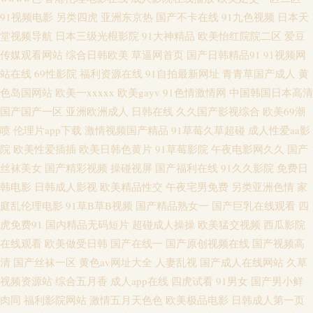
人爱爱网 色情五月 国产草逼视频网 欧美福利网址 日逼福利网站 黑丝少妇91
91视频电影
另类四虎
亚洲东京热
国产不卡在线
91九色视频
日本天
堂视频导航
日本三级光棍影院
91大神精品
欧美怡红院院二区
爱豆
www91国产 91啦刺激熟女 久久福利导航 91福利社区 久草免费资源站 超碰96
传媒观看网站
综合日韩欧美
草逼网首页
国产日韩精品91
91视频网
站在线
69性影院
福利资源在线
91自拍最新网址
青青草国产成人
黄
欧美大屁股免费网 www03另类 另类图区二区 少妇熟女一区二区 亚洲AV黄色
色岛国网站
欧美一xxxxx
欧美gayv
91色情激情网
中国韩国日本高清
国产国产一区
亚洲欧洲成人
日韩在线
久久国产影视综合
欧美69潮
网址 午夜福利www 国产精品网址 日韩一级网站 91伊人超碰在线 人妖女同
喷
伦理片app下载
激情视频国产精品
91草莓久草超碰
成人性爱aa影
九一精品网站 男人视频天堂97 青娱乐99在线 av三级网 一本道在线观看精华
院
欧美性爱插插
欧美日韩色黄片
91草莓影院
午夜电影网久久
国产
丝袜美女
国产精彩视频
操碰视屏
国产福利在线
91久久影院
免费日
液 超碰青青操 午夜欧美伦理电影 豆花影视黄色无码 亚洲综合在线视频 亚洲
韩电影
日韩成人影视
欧美精品性交
午夜宅男免费
另类亚洲色情
家
庭乱伦理电影
91草B草B视频
国产精品熟女一
国产巨乳在线观看
四
天堂色网站 亚洲无码导航 91尤物国产视频 亚洲综合第一夜 香蕉视频app污
虎免费91
国内精品无码短片
超碰成人操操
欧美猛交视频
西瓜影院
在线观看
欧美做受日韩
国产在线一
国产原创视频在线
国产视频高
成人18AV在线观看 国产精品麻豆传媒 肏屄福利导航 成人网站在线免费看 97
清
国产丝袜一区
黄色av网址大全
人妻乱视
国产成人在线网站
久草
视频资源站
综合五月香
成人app在线
四虎试看
91男女
国产男小鲜
在线不卡顿 成人九一免费看 丁香丝袜五月天 91学生妹 成人在线观看无码口
肉同
福利影院网站
激情五月天色色
欧美极品电影
日韩成人第一页