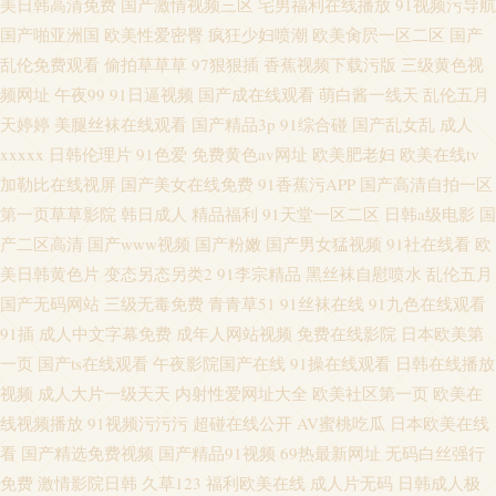
美日韩高清免费
国产激情视频三区
宅男福利在线播放
91视频污导航
国产啪亚洲国
欧美性爱密臀
疯狂少妇喷潮
欧美肏屄一区二区
国产
乱伦免费观看
偷拍草草草
97狠狠插
香蕉视频下载污版
三级黄色视
频网址
午夜99
91日逼视频
国产成在线观看
萌白酱一线天
乱伦五月
天婷婷
美腿丝袜在线观看
国产精品3p
91综合碰
国产乱女乱
成人
xxxxx
日韩伦理片
91色爱
免费黄色av网址
欧美肥老妇
欧美在线tv
加勒比在线视屏
国产美女在线免费
91香蕉污APP
国产高清自拍一区
第一页草草影院
韩日成人
精品福利
91天堂一区二区
日韩a级电影
国
产二区高清
国产www视频
国产粉嫩
国产男女猛视频
91社在线看
欧
美日韩黄色片
变态另态另类2
91李宗精品
黑丝袜自慰喷水
乱伦五月
国产无码网站
三级无毒免费
青青草51
91丝袜在线
91九色在线观看
91插
成人中文字幕免费
成年人网站视频
免费在线影院
日本欧美第
一页
国产ts在线观看
午夜影院国产在线
91操在线观看
日韩在线播放
视频
成人大片一级天天
内射性爱网址大全
欧美社区第一页
欧美在
线视频播放
91视频污污污
超碰在线公开
AV蜜桃吃瓜
日本欧美在线
看
国产精选免费视频
国产精品91视频
69热最新网址
无码白丝强行
免费
激情影院日韩
久草123
福利欧美在线
成人片无码
日韩成人极