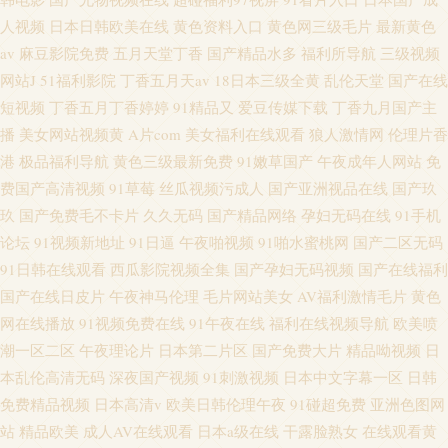
人视频
日本日韩欧美在线
黄色资料入口
黄色网三级毛片
最新黄色
av
麻豆影院免费
五月天堂丁香
国产精品水多
福利所导航
三级视频
网站J
51福利影院
丁香五月天av
18日本三级全黄
乱伦天堂
国产在线
短视频
丁香五月丁香婷婷
91精品又
爱豆传媒下载
丁香九月国产主
播
美女网站视频黄
A片com
美女福利在线观看
狼人激情网
伦理片香
港
极品福利导航
黄色三级最新免费
91嫩草国产
午夜成年人网站
免
费国产高清视频
91草莓
丝瓜视频污成人
国产亚洲视品在线
国产玖
玖
国产免费毛不卡片
久久无码
国产精品网络
孕妇无码在线
91手机
论坛
91视频新地址
91日逼
午夜啪视频
91啪水蜜桃网
国产二区无码
91日韩在线观看
西瓜影院视频全集
国产孕妇无码视频
国产在线福利
国产在线日皮片
午夜神马伦理
毛片网站美女
AV福利激情毛片
黄色
网在线播放
91视频免费在线
91午夜在线
福利在线视频导航
欧美喷
潮一区二区
午夜理论片
日本第二片区
国产免费大片
精品呦视频
日
本乱伦高清无码
深夜国产视频
91刺激视频
日本中文字幕一区
日韩
免费精品视频
日本高清v
欧美日韩伦理午夜
91碰超免费
亚洲色图网
站
精品欧美
成人AV在线观看
日本a级在线
干露脸熟女
在线观看黄