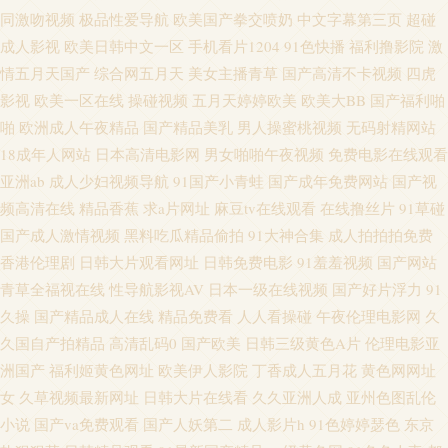
吧 国产成人做爰A片免费胖人 91青青草视频 www天堂一区二区 91妹妹 国产
同激吻视频
极品性爱导航
欧美国产拳交喷奶
中文字幕第三页
超碰
成人影视
欧美日韩中文一区
手机看片1204
91色快播
福利撸影院
激
乱轮一区 久久伊人操操操操操 www.www.www.久久 国产自产3434网 91大神
情五月天国产
综合网五月天
美女主播青草
国产高清不卡视频
四虎
影视
欧美一区在线
操碰视频
五月天婷婷欧美
欧美大BB
国产福利啪
网址 激情无码中文日韩 91免费网站 国产日韩在线的 99精品免费 大香蕉久久
啪
欧洲成人午夜精品
国产精品美乳
男人操蜜桃视频
无码射精网站
18成年人网站
日本高清电影网
男女啪啪午夜视频
免费电影在线观看
伊思 91探花视频在线 极品激情网 91猫先生在线8av 91官网宅男 国产精品色
亚洲ab
成人少妇视频导航
91国产小青蛙
国产成年免费网站
国产视
频高清在线
精品香蕉
求a片网址
麻豆tv在线观看
在线撸丝片
91草碰
视频 91公开视频完整版 国产51页 97超碰在线视 九九A片 亚洲国产黄在线观
国产成人激情视频
黑料吃瓜精品偷拍
91大神合集
成人拍拍拍免费
香港伦理剧
日韩大片观看网址
日韩免费电影
91羞羞视频
国产网站
看 操碰公开视频 美腿论坛中文字幕 黄页网站日韩 国产天天趴 蜜桃臀网址 久
青草全福视在线
性导航影视AV
日本一级在线视频
国产好片浮力
91
久黄色网址 久久精热精品 精品熟妇一期二区三期 在线日韩成人 东京热肏屄
久操
国产精品成人在线
精品免费看
人人看操碰
午夜伦理电影网
久
久国自产拍精品
高清乱码0
国产欧美
日韩三级黄色A片
伦理电影亚
网 成人免费国产在线乱一二 麻豆羞羞网站 九0九九热视频 欧美日韩高清 网
洲国产
福利姬黄色网址
欧美伊人影院
丁香成人五月花
黄色网网址
女
久草视频最新网址
日韩大片在线看
久久亚洲人成
亚州色图乱伦
页版 视频国产 都市激情 亚州欧洲 伊人大橡胶 日韩欧美一本道 午夜欧美性爱
小说
国产va免费观看
国产人妖第二
成人影片h
91色婷婷瑟色
东京