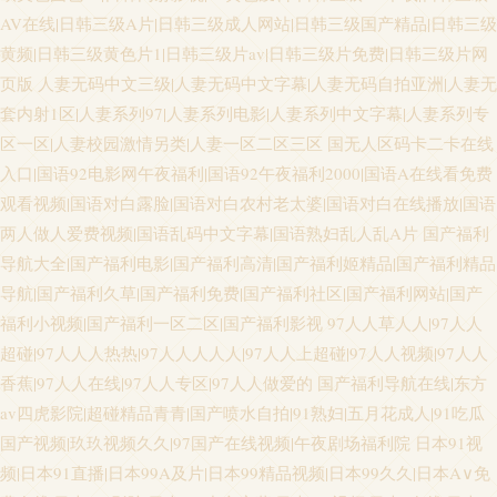
AV在线|日韩三级A片|日韩三级成人网站|日韩三级国产精品|日韩三级
黄频|日韩三级黄色片1|日韩三级片av|日韩三级片免费|日韩三级片网
页版
人妻无码中文三级|人妻无码中文字幕|人妻无码自拍亚洲|人妻无
套内射1区|人妻系列97|人妻系列电影|人妻系列中文字幕|人妻系列专
区一区|人妻校园激情另类|人妻一区二区三区
国无人区码卡二卡在线
入口|国语92电影网午夜福利|国语92午夜福利2000|国语A在线看免费
观看视频|国语对白露脸|国语对白农村老太婆|国语对白在线播放|国语
两人做人爱费视频|国语乱码中文字幕|国语熟妇乱人乱A片
国产福利
导航大全|国产福利电影|国产福利高清|国产福利姬精品|国产福利精品
导航|国产福利久草|国产福利免费|国产福利社区|国产福利网站|国产
福利小视频|国产福利一区二区|国产福利影视
97人人草人人|97人人
超碰|97人人人热热|97人人人人人|97人人上超碰|97人人视频|97人人
香蕉|97人人在线|97人人专区|97人人做爱的
国产福利导航在线|东方
av四虎影院|超碰精品青青|国产喷水自拍|91熟妇|五月花成人|91吃瓜
国产视频|玖玖视频久久|97国产在线视频|午夜剧场福利院
日本91视
频|日本91直播|日本99A及片|日本99精品视频|日本99久久|日本A∨免