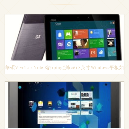
華碩VivoTab Note 8評(píng)測(cè) 8英寸Windows平板